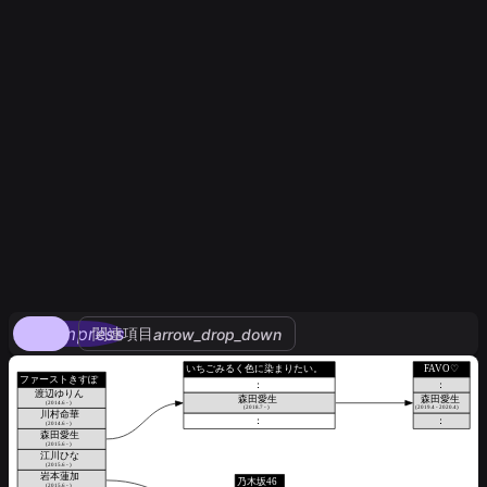
compress
関連項目
arrow_drop_down