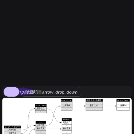
compress
関連項目
arrow_drop_down