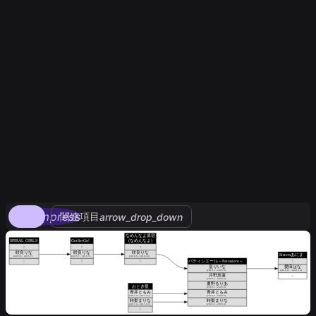
compress
関連項目
arrow_drop_down