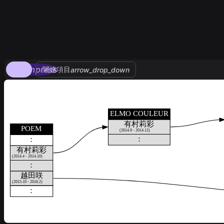
compress
関連項目
arrow_drop_down