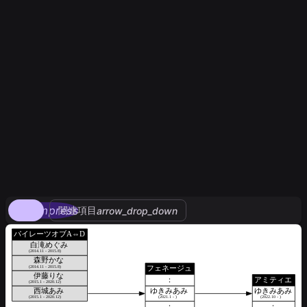
compress
関連項目
arrow_drop_down