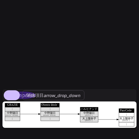
compress
関連項目
arrow_drop_down