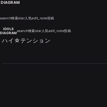
S DIAGRAM
search
検索
star
人気
edit_note
投稿
IDOLS
search
検索
star
人気
edit_note
投稿
DIAGRAM
ハイ☆テンション