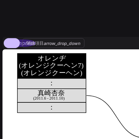
compress
関連項目
arrow_drop_down