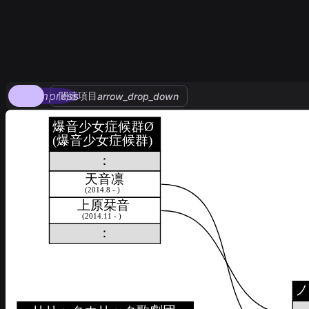
compress
関連項目
arrow_drop_down