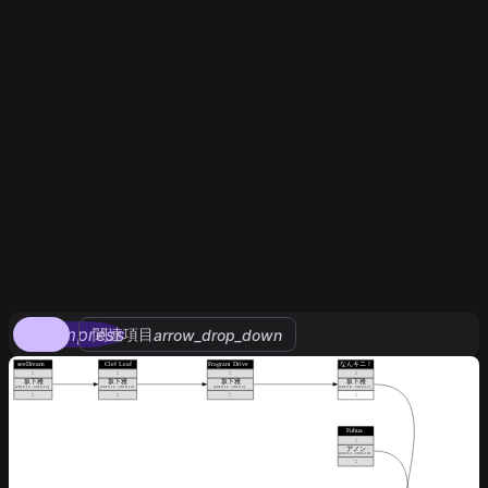
compress
関連項目
arrow_drop_down