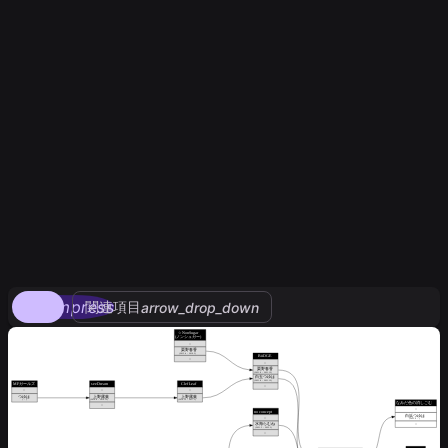
compress
関連項目
arrow_drop_down