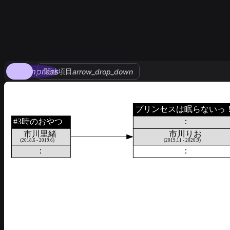
compress
関連項目
arrow_drop_down