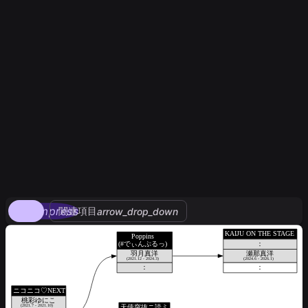
compress
関連項目
arrow_drop_down