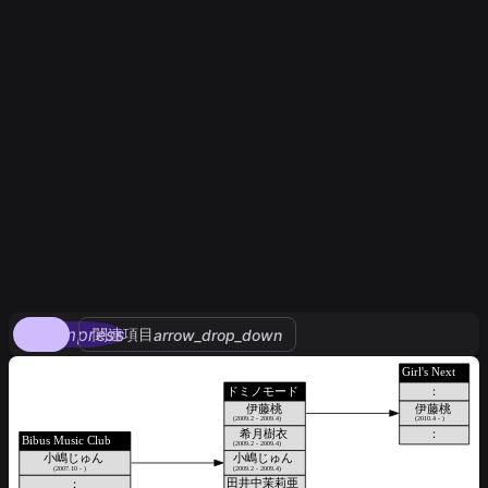
compress
関連項目
arrow_drop_down