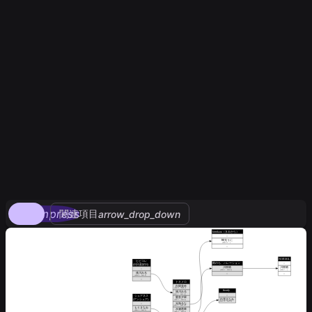
compress
関連項目
arrow_drop_down