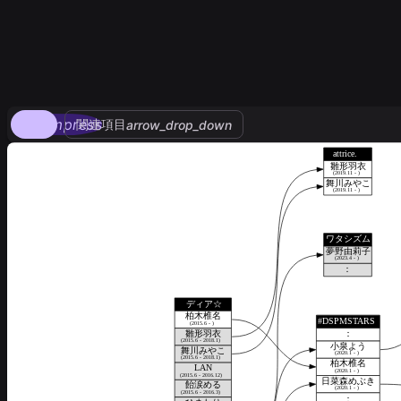
compress
関連項目
arrow_drop_down