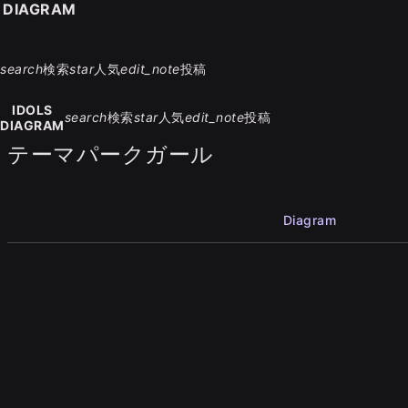
S DIAGRAM
search
検索
star
人気
edit_note
投稿
IDOLS
search
検索
star
人気
edit_note
投稿
DIAGRAM
テーマパークガール
Diagram