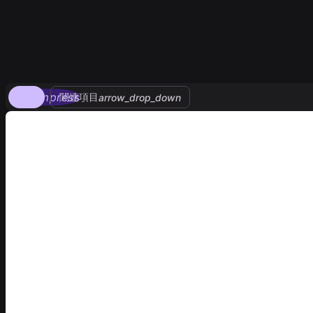
compress
関連項目
arrow_drop_down