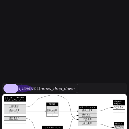
compress
関連項目
arrow_drop_down