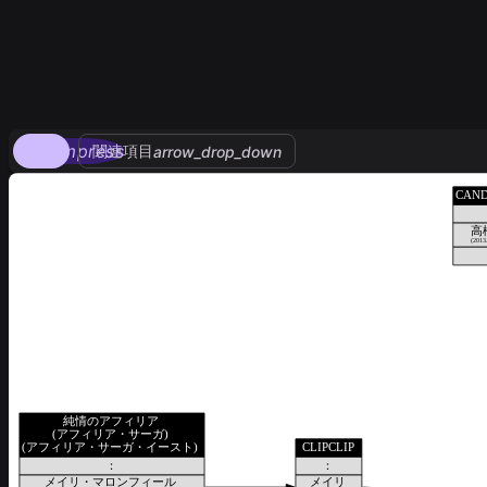
compress
関連項目
arrow_drop_down