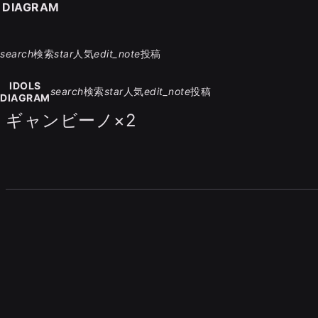
S DIAGRAM
search
検索
star
人気
edit_note
投稿
IDOLS
search
検索
star
人気
edit_note
投稿
DIAGRAM
ギャンビーノ×2