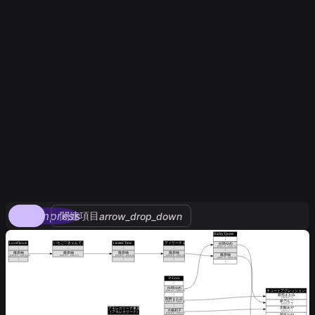
compress
関連項目
arrow_drop_down