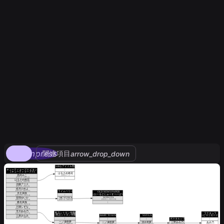
compress
関連項目
arrow_drop_down