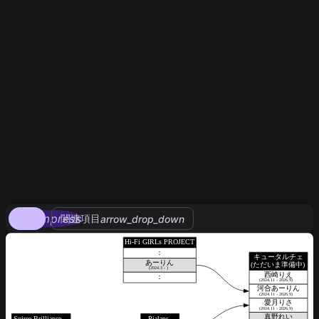
compress
関連項目
arrow_drop_down