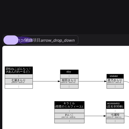
compress
関連項目
arrow_drop_down