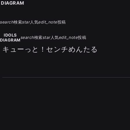
S DIAGRAM
search
検索
star
人気
edit_note
投稿
IDOLS
search
検索
star
人気
edit_note
投稿
DIAGRAM
キューっと！センチめんたる