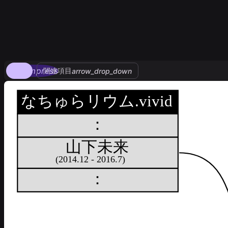
compress
関連項目
arrow_drop_down