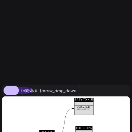
compress
関連項目
arrow_drop_down