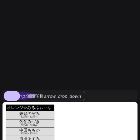
compress
関連項目
arrow_drop_down