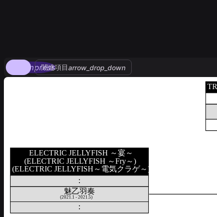
compress
関連項目
arrow_drop_down