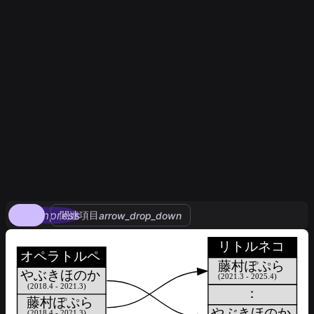
compress
関連項目
arrow_drop_down