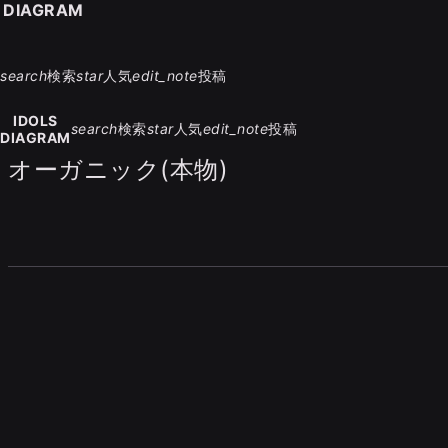
S DIAGRAM
search
検索
star
人気
edit_note
投稿
IDOLS
search
検索
star
人気
edit_note
投稿
DIAGRAM
オーガニック(本物)