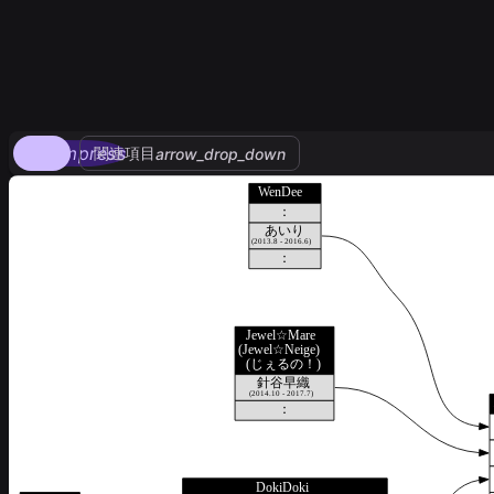
compress
関連項目
arrow_drop_down