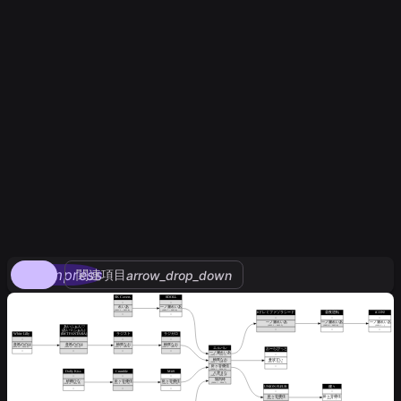
compress
関連項目
arrow_drop_down