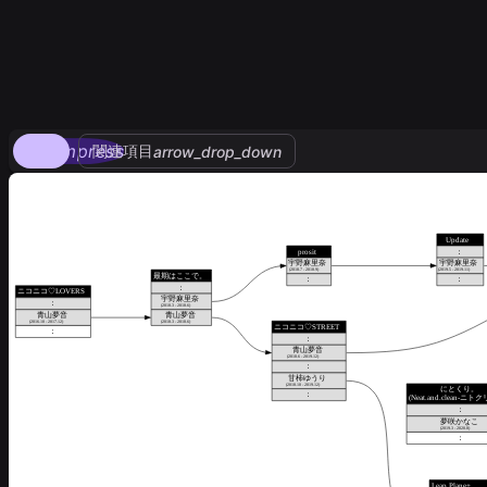
compress
関連項目
arrow_drop_down