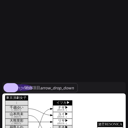
compress
関連項目
arrow_drop_down