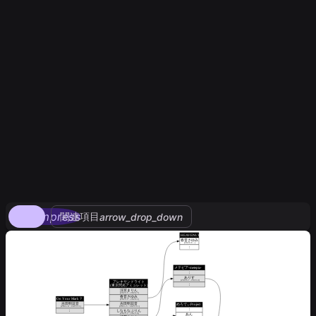
compress
関連項目
arrow_drop_down