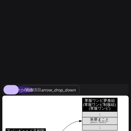
compress
関連項目
arrow_drop_down