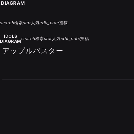
S DIAGRAM
search
検索
star
人気
edit_note
投稿
IDOLS
search
検索
star
人気
edit_note
投稿
DIAGRAM
アップルバスター