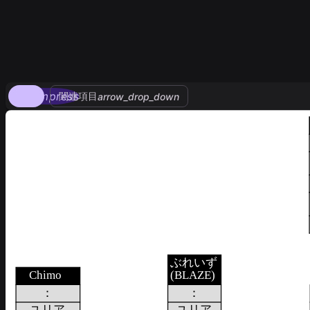
compress
関連項目
arrow_drop_down