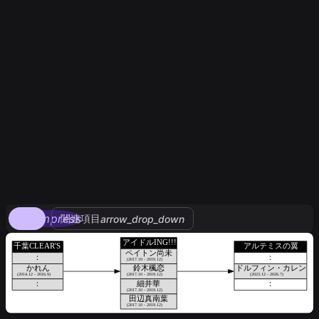
compress
関連項目
arrow_drop_down