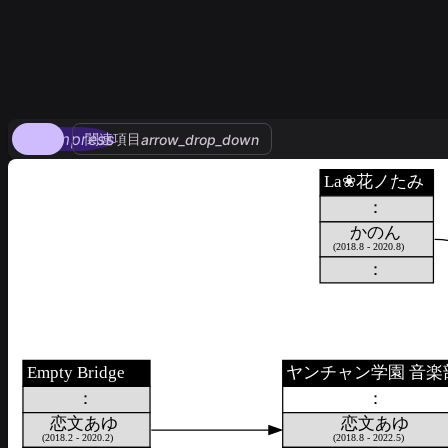
compress
関連項目
arrow_drop_down