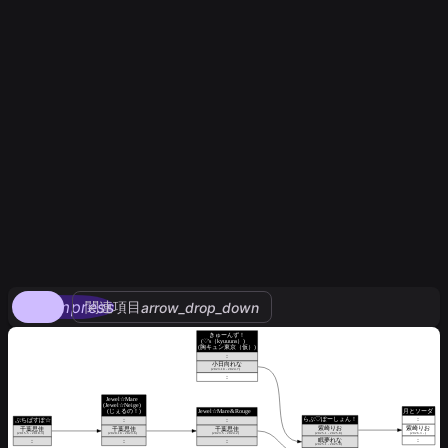
compress
関連項目
arrow_drop_down