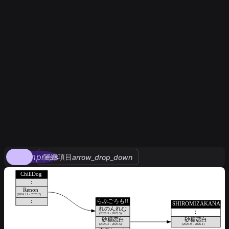
compress
関連項目
arrow_drop_down