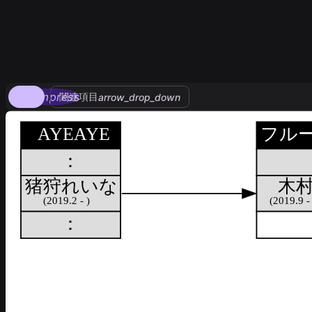
compress
関連項目
arrow_drop_down