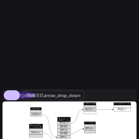
compress
関連項目
arrow_drop_down