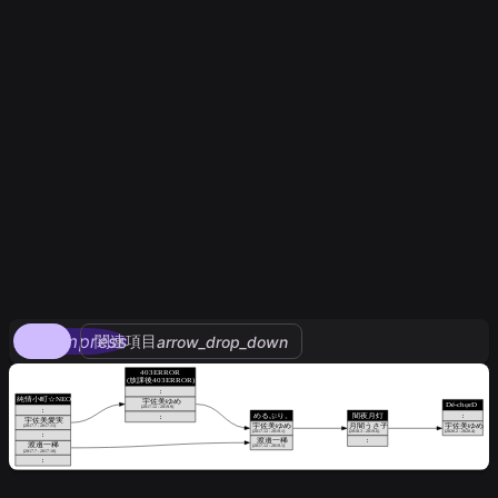
compress
関連項目
arrow_drop_down