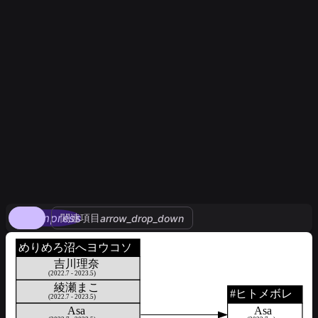
compress
関連項目
arrow_drop_down