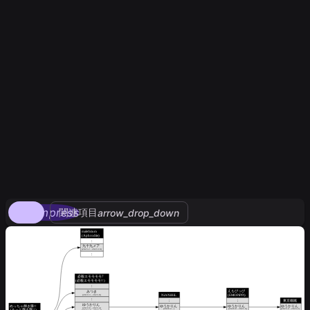
compress
関連項目
arrow_drop_down