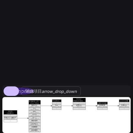
compress
関連項目
arrow_drop_down