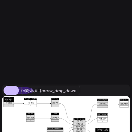
compress
関連項目
arrow_drop_down