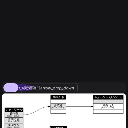
compress
関連項目
arrow_drop_down