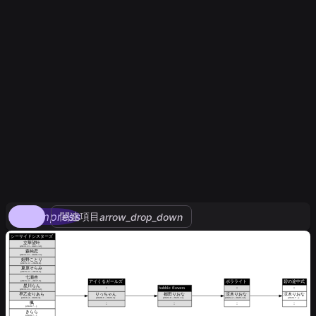
compress
関連項目
arrow_drop_down