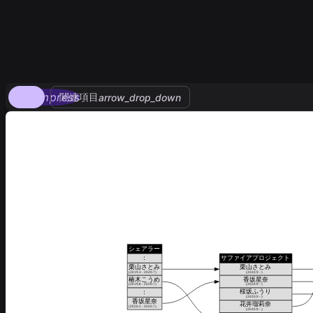
compress
関連項目
arrow_drop_down