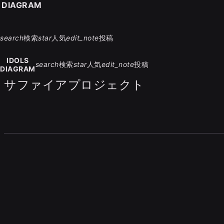
S DIAGRAM
search
検索
star
人気
edit_note
投稿
IDOLS
search
検索
star
人気
edit_note
投稿
DIAGRAM
サファイアプロジェクト