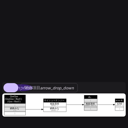
compress
関連項目
arrow_drop_down