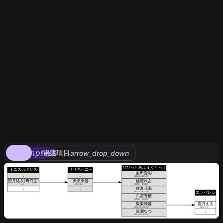
compress
関連項目
arrow_drop_down